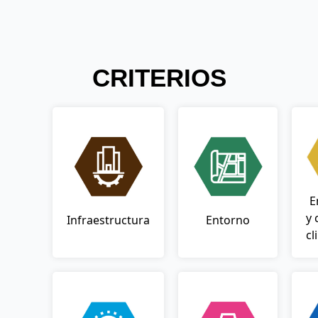
CRITERIOS
E
y 
Infraestructura
Entorno
cl